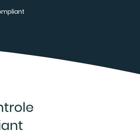
ompliant
trole
iant