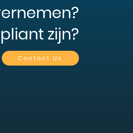
 overnemen?
liant zijn?
Contact Us