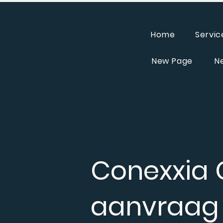
Home
Servic
New Page
N
Conexxia
aanvraag