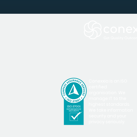
Conexxia is an ISO
certified
organisation. We
manage IT to the
highest standards.
We take information
security and your
privacy seriously.