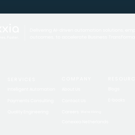
Delivering AI-driven automation solutions, em
outcomes, to accelerate Business Transforma
COMPANY
RESOUR
SERVICES
Blogs
Intelligent Automation
About Us
E-books
Payments Consulting
Contact Us
Quality Engineering
Careers
We're Hiring
Conexxia Netherlands