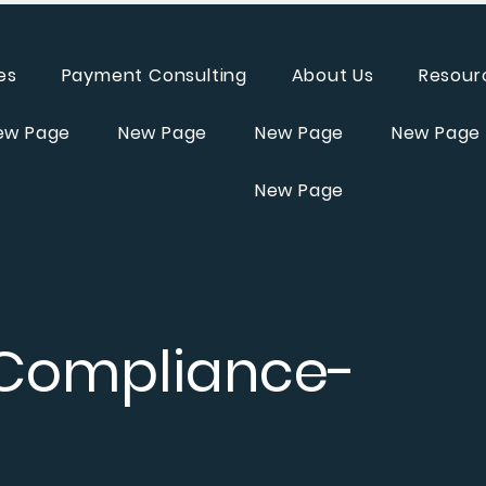
es
Payment Consulting
About Us
Resour
ew Page
New Page
New Page
New Page
New Page
 Compliance-